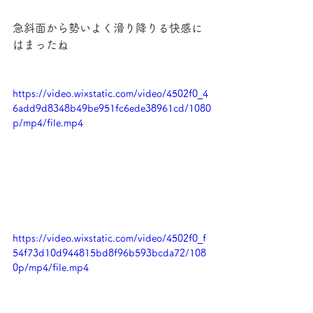
急斜面から勢いよく滑り降りる快感に
はまったね
https://video.wixstatic.com/video/4502f0_4
6add9d8348b49be951fc6ede38961cd/1080
p/mp4/file.mp4
https://video.wixstatic.com/video/4502f0_f
54f73d10d944815bd8f96b593bcda72/108
0p/mp4/file.mp4