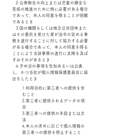
2.公衆衛生の向上または児童の健全な
育成の推進のために特に必要がある場合
であって，本人の同意を得ることが困難
であるとき
3.国の機関もしくは地方公共団体また
はその委託を受けた者が法令の定める事
務を遂行することに対して協力する必要
がある場合であって，本人の同意を得る
ことにより当該事務の遂行に支障を及ぼ
すおそれがあるとき
4.予め次の事項を告知あるいは公表
し，かつ当社が個人情報保護委員会に届
出をしたとき
1.利用目的に第三者への提供を含
むこと
2.第三者に提供されるデータの項
目
3.第三者への提供の手段または方
法
4.本人の求めに応じて個人情報の
第三者への提供を停止すること