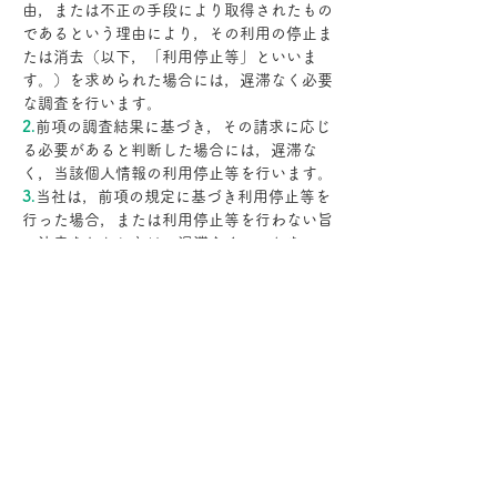
由，または不正の手段により取得されたもの
であるという理由により，その利用の停止ま
たは消去（以下，「利用停止等」といいま
す。）を求められた場合には，遅滞なく必要
な調査を行います。
2.
前項の調査結果に基づき，その請求に応じ
る必要があると判断した場合には，遅滞な
く，当該個人情報の利用停止等を行います。
3.
当社は，前項の規定に基づき利用停止等を
行った場合，または利用停止等を行わない旨
の決定をしたときは，遅滞なく，これをユー
ザーに通知します。
4.
前2項にかかわらず，利用停止等に多額の
費用を有する場合その他利用停止等を行うこ
とが困難な場合であって，ユーザーの権利利
益を保護するために必要なこれに代わるべき
措置をとれる場合は，この代替策を講じるも
のとします。
第9条（プライバシーポリシーの変
更）